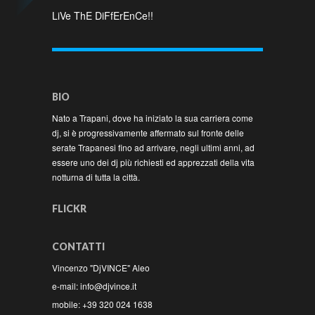
LiVe ThE DiFfErEnCe!!
BIO
Nato a Trapani, dove ha iniziato la sua carriera come
dj, si è progressivamente affermato sul fronte delle
serate Trapanesi fino ad arrivare, negli ultimi anni, ad
essere uno dei dj più richiesti ed apprezzati della vita
notturna di tutta la città.
FLICKR
CONTATTI
Vincenzo "DjVINCE" Aleo
e-mail: info@djvince.it
mobile: +39 320 024 1638